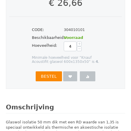
€
26,66
CODE:
304010101
Beschikbaarheid:
Voorraad
+
Hoeveelheid:
−
Minimale hoeveelheid voor "Knauf
Acoustifit glaswol 600x1350x50" is
4
.
BESTEL
Omschrijving
Glaswol isolatie 50 mm dik met een RD waarde van 1,35 is
speciaal ontwikkeld als thermische en akoestische isolatie